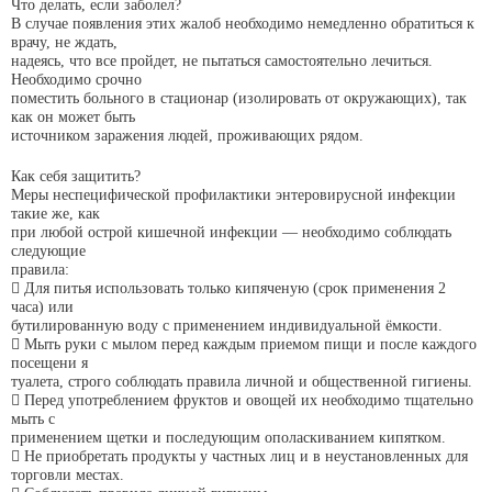
Что делать, если заболел?
В случае появления этих жалоб необходимо немедленно обратиться к
врачу, не ждать,
надеясь, что все пройдет, не пытаться самостоятельно лечиться.
Необходимо срочно
поместить больного в стационар (изолировать от окружающих), так
как он может быть
источником заражения людей, проживающих рядом.
Как себя защитить?
Меры неспецифической профилактики энтеровирусной инфекции
такие же, как
при любой острой кишечной инфекции — необходимо соблюдать
следующие
правила:
 Для питья использовать только кипяченую (срок применения 2
часа) или
бутилированную воду с применением индивидуальной ёмкости.
 Мыть руки с мылом перед каждым приемом пищи и после каждого
посещени я
туалета, строго соблюдать правила личной и общественной гигиены.
 Перед употреблением фруктов и овощей их необходимо тщательно
мыть с
применением щетки и последующим ополаскиванием кипятком.
 Не приобретать продукты у частных лиц и в неустановленных для
торговли местах.