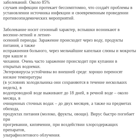
заболеваний. Около 85%
случаев инфекции протекает бессимптомно, что создаёт проблемы в
установлении источника инфекции и своевременным проведении
противоэпидемических мероприятий.
Заболевание носит сезонный характер, вспышки возникают в
весенне-летний и летнее-
осенний периоды. Заражение происходит через воду, продукты
питания, а также
испражнения больного, через мельчайшие капельки слюны и мокроты
при кашле и
чихании. Очень часто заражение происходит при купании в
открытых водоемах.
Энтеровирусы устойчивы во внешней среде: хорошо переносят
низкие температуры
(в условиях холодильника они сохраняются в течение нескольких
недель), в
водопроводной воде выживают до 18 дней, в речной воде – около
месяца, в
очищенных сточных водах – до двух месяцев, а также на предметах
обихода,
продуктах питания (молоко, фрукты, овощи). Вирус быстро погибает
при
прогревании, кипячении, при воздействии хлорсодержащих
препаратов,
ультрафиолетового облучения.