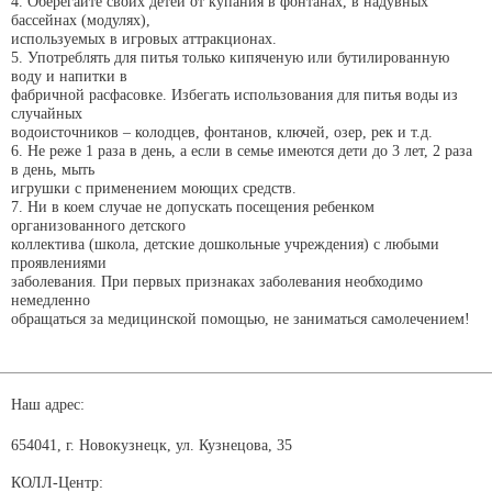
4. Оберегайте своих детей от купания в фонтанах, в надувных
бассейнах (модулях),
используемых в игровых аттракционах.
5. Употреблять для питья только кипяченую или бутилированную
воду и напитки в
фабричной расфасовке. Избегать использования для питья воды из
случайных
водоисточников – колодцев, фонтанов, ключей, озер, рек и т.д.
6. Не реже 1 раза в день, а если в семье имеются дети до 3 лет, 2 раза
в день, мыть
игрушки с применением моющих средств.
7. Ни в коем случае не допускать посещения ребенком
организованного детского
коллектива (школа, детские дошкольные учреждения) с любыми
проявлениями
заболевания. При первых признаках заболевания необходимо
немедленно
обращаться за медицинской помощью, не заниматься самолечением!
Наш адрес:
654041, г. Новокузнецк, ул. Кузнецова, 35
КОЛЛ-Центр: