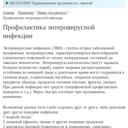
БЕСПЛАТНО Территориальная программа гос. гарантий
Главная
>
Пациентам
>
Важно для каждого!
>
Профилактика энтеровирусной инфекции
Профилактика энтеровирусной
инфекции
Энтеровирусные инфекции (ЭВИ) - группа острых заболеваний,
вызываемых энтеровирусами, характеризующихся многообразием
клинических появлений от легких лихорадочных состояний до
тяжелых менингитов. Энтеровирусы контагиозны (могут заражать
большое количество людей); имеют широкое распространение;
устойчивы во внешней среде и длительное время могут сохраняться в
сточных водах, плавательных бассейнах, открытых водоемах,
предметах обихода, продуктах питания (молоко, фрукты, овощи).
При данной инфекции нет средств специфической профилактики
(вакцины и т.д.). Вирус быстро погибает при прогревании,
кипячении.
Возможные разные пути (либо отдельно друг от друга, либо дополняя
друг друга) передачи инфекции:
 водный (вода)
 пищевой (фрукты, овощи и другие пищевые продукты)
 контактно-бытовой (поверхности в помещениях, санитарно-