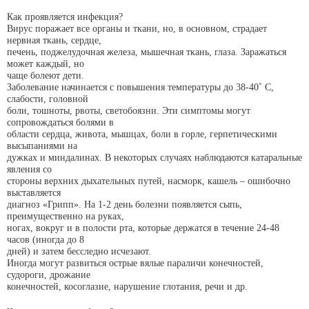
Как проявляется инфекция?
Вирус поражает все органы и ткани, но, в основном, страдает
нервная ткань, сердце,
печень, поджелудочная железа, мышечная ткань, глаза. Заражаться
может каждый, но
чаще болеют дети.
Заболевание начинается с повышения температуры до 38-40˚ С,
слабости, головной
боли, тошноты, рвоты, светобоязни. Эти симптомы могут
сопровождаться болями в
области сердца, живота, мышцах, боли в горле, герпетическими
высыпаниями на
дужках и миндалинах. В некоторых случаях наблюдаются катаральные
явления со
стороны верхних дыхательных путей, насморк, кашель – ошибочно
выставляется
диагноз «Грипп». На 1-2 день болезни появляется сыпь,
преимущественно на руках,
ногах, вокруг и в полости рта, которые держатся в течение 24-48
часов (иногда до 8
дней) и затем бесследно исчезают.
Иногда могут развиться острые вялые параличи конечностей,
судороги, дрожание
конечностей, косоглазие, нарушение глотания, речи и др.