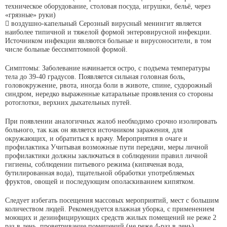
техническое оборудование, столовая посуда, игрушки, бельё, через
«грязные» руки)
 воздушно-капельный Серозный вирусный менингит является
наиболее типичной и тяжелой формой энтеровирусной инфекции.
Источником инфекции являются больные и вирусоносители, в том
числе больные бессимптомной формой.
Симптомы: Заболевание начинается остро, с подъема температуры
тела до 39-40 градусов. Появляется сильная головная боль,
головокружение, рвота, иногда боли в животе, спине, судорожный
синдром, нередко выраженные катаральные проявления со стороны
ротоглотки, верхних дыхательных путей.
При появлении аналогичных жалоб необходимо срочно изолировать
больного, так как он является источником заражения, для
окружающих, и обратиться к врачу. Мероприятия в очаге и
профилактика Учитывая возможные пути передачи, меры личной
профилактики должны заключаться в соблюдении правил личной
гигиены, соблюдении питьевого режима (кипяченая вода,
бутилированная вода), тщательной обработки употребляемых
фруктов, овощей и последующим ополаскиванием кипятком.
Следует избегать посещения массовых мероприятий, мест с большим
количеством людей. Рекомендуется влажная уборка, с применением
моющих и дезинфицирующих средств жилых помещений не реже 2
раз в день, проветривание помещений (не реже 4-раз в день).