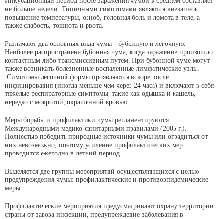
Инкубационный период после заражения чумой в среднем составляет
не больше недели. Типичными симптомами являются внезапное
повышение температуры, озноб, головная боль и ломота в теле, а
также слабость, тошнота и рвота.
Различают два основных вида чумы - бубонную и легочную.
Наиболее распространена бубонная чума, когда заражение произошло
контактным либо трансмиссивным путем. При бубонной чуме могут
также возникать болезненные воспаленные лимфатические узлы.
Симптомы легочной формы проявляются вскоре после
инфицирования (иногда меньше чем через 24 часа) и включают в себя
тяжелые респираторные симптомы, такие как одышка и кашель,
нередко с мокротой, окрашенной кровью.
Меры борьбы и профилактики чумы регламентируются
Международными медико-санитарными правилами (2005 г.).
Полностью победить природные источники чумы или оградиться от
них невозможно, поэтому усиление профилактических мер
проводится ежегодно в летний период.
Выделяется две группы мероприятий осуществляющихся с целью
предупреждения чумы: профилактические и противоэпидемические
меры.
Профилактические мероприятия предусматривают охрану территории
страны от завоза инфекции, предупреждение заболевания в