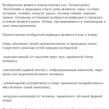
Возбудителем является чумная палочка (лат. Yersinia pestis).
Носителями в природных очагах чумы являются: сурки, суслики,
песчанки, полевки, пищухи, крысы, луговые собачки, морские
свинки. Основным источником возбудителя инфекции в городских
условиях являются крысы. Птицы, пресмыкающиеся и земноводные к
чуме невосприимчивы.
Переносчиками возбудителя инфекции являются блохи и клещи.
Люди заболевают чумой преимущественно в природных очагах.
Существует несколько путей передачи возбудителя:
-трансмиссивный (от грызунов через укус зараженной блохи
человеку);
-контактный (прямой контакт с инфицированным животным, через
кровь или выделения больного человека);
-алиментарный (употребление в пищу термически необработанного
мяса больных чумой животных);
-воздушно-капельный (от человека, заражённого лёгочной формой
чумы).