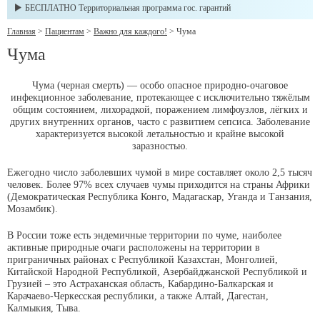
БЕСПЛАТНО Территориальная программа гос. гарантий
Главная
>
Пациентам
>
Важно для каждого!
>
Чума
Чума
Чума (черная смерть) — особо опасное природно-очаговое
инфекционное заболевание, протекающее с исключительно тяжёлым
общим состоянием, лихорадкой, поражением лимфоузлов, лёгких и
других внутренних органов, часто с развитием сепсиса. Заболевание
характеризуется высокой летальностью и крайне высокой
заразностью.
Ежегодно число заболевших чумой в мире составляет около 2,5 тысяч
человек. Более 97% всех случаев чумы приходится на страны Африки
(Демократическая Республика Конго, Мадагаскар, Уганда и Танзания,
Мозамбик).
В России тоже есть эндемичные территории по чуме, наиболее
активные природные очаги расположены на территории в
приграничных районах с Республикой Казахстан, Монголией,
Китайской Народной Республикой, Азербайджанской Республикой и
Грузией – это Астраханская область, Кабардино-Балкарская и
Карачаево-Черкесская республики, а также Алтай, Дагестан,
Калмыкия, Тыва.