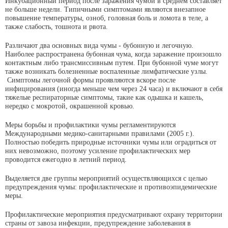
Инкубационный период после заражения чумой в среднем составляет
не больше недели. Типичными симптомами являются внезапное
повышение температуры, озноб, головная боль и ломота в теле, а
также слабость, тошнота и рвота.
Различают два основных вида чумы - бубонную и легочную.
Наиболее распространена бубонная чума, когда заражение произошло
контактным либо трансмиссивным путем. При бубонной чуме могут
также возникать болезненные воспаленные лимфатические узлы.
Симптомы легочной формы проявляются вскоре после
инфицирования (иногда меньше чем через 24 часа) и включают в себя
тяжелые респираторные симптомы, такие как одышка и кашель,
нередко с мокротой, окрашенной кровью.
Меры борьбы и профилактики чумы регламентируются
Международными медико-санитарными правилами (2005 г.).
Полностью победить природные источники чумы или оградиться от
них невозможно, поэтому усиление профилактических мер
проводится ежегодно в летний период.
Выделяется две группы мероприятий осуществляющихся с целью
предупреждения чумы: профилактические и противоэпидемические
меры.
Профилактические мероприятия предусматривают охрану территории
страны от завоза инфекции, предупреждение заболевания в