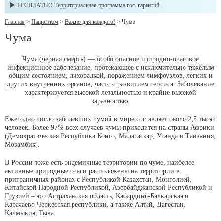
БЕСПЛАТНО Территориальная программа гос. гарантий
Главная
>
Пациентам
>
Важно для каждого!
>
Чума
Чума
Чума (черная смерть) — особо опасное природно-очаговое
инфекционное заболевание, протекающее с исключительно тяжёлым
общим состоянием, лихорадкой, поражением лимфоузлов, лёгких и
других внутренних органов, часто с развитием сепсиса. Заболевание
характеризуется высокой летальностью и крайне высокой
заразностью.
Ежегодно число заболевших чумой в мире составляет около 2,5 тысяч
человек. Более 97% всех случаев чумы приходится на страны Африки
(Демократическая Республика Конго, Мадагаскар, Уганда и Танзания,
Мозамбик).
В России тоже есть эндемичные территории по чуме, наиболее
активные природные очаги расположены на территории в
приграничных районах с Республикой Казахстан, Монголией,
Китайской Народной Республикой, Азербайджанской Республикой и
Грузией – это Астраханская область, Кабардино-Балкарская и
Карачаево-Черкесская республики, а также Алтай, Дагестан,
Калмыкия, Тыва.