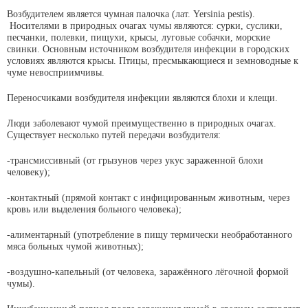
Возбудителем является чумная палочка (лат. Yersinia pestis).
Носителями в природных очагах чумы являются: сурки, суслики,
песчанки, полевки, пищухи, крысы, луговые собачки, морские
свинки. Основным источником возбудителя инфекции в городских
условиях являются крысы. Птицы, пресмыкающиеся и земноводные к
чуме невосприимчивы.
Переносчиками возбудителя инфекции являются блохи и клещи.
Люди заболевают чумой преимущественно в природных очагах.
Существует несколько путей передачи возбудителя:
-трансмиссивный (от грызунов через укус зараженной блохи
человеку);
-контактный (прямой контакт с инфицированным животным, через
кровь или выделения больного человека);
-алиментарный (употребление в пищу термически необработанного
мяса больных чумой животных);
-воздушно-капельный (от человека, заражённого лёгочной формой
чумы).