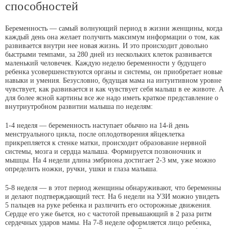
способностей
Беременность — самый волнующий период в жизни женщины, когда
каждый день она желает получить максимум информации о том, как
развивается внутри нее новая жизнь. И это происходит довольно
быстрыми темпами, за 280 дней из нескольких клеток развивается
маленький человечек. Каждую неделю беременности у будущего
ребенка усовершенствуются органы и системы, он приобретает новые
навыки и умения. Безусловно, будущая мама на интуитивном уровне
чувствует, как развивается и как чувствует себя малыш в ее животе. А
для более ясной картины все же надо иметь краткое представление о
внутриутробном развитии малыша по неделям:
1-4 неделя — беременность наступает обычно на 14-й день
менструального цикла, после оплодотворения яйцеклетка
прикрепляется к стенке матки, происходит образование нервной
системы, мозга и сердца малыша. Формируется позвоночник и
мышцы. На 4 недели длина эмбриона достигает 2-3 мм, уже можно
определить ножки, ручки, ушки и глаза малыша.
5-8 неделя — в этот период женщины обнаруживают, что беременны
и делают подтверждающий тест. На 6 недели на УЗИ можно увидеть
5 пальцев на руке ребенка и различить его осторожные движения.
Сердце его уже бьется, но с частотой превышающий в 2 раза ритм
сердечных ударов мамы. На 7-8 неделе оформляется лицо ребенка,