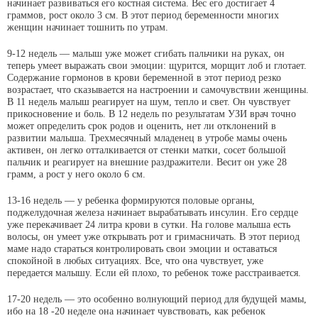
начинает развиваться его костная система. Вес его достигает 4
граммов, рост около 3 см. В этот период беременности многих
женщин начинает тошнить по утрам.
9-12 недель — малыш уже может сгибать пальчики на руках, он
теперь умеет выражать свои эмоции: щурится, морщит лоб и глотает.
Содержание гормонов в крови беременной в этот период резко
возрастает, что сказывается на настроении и самочувствии женщины.
В 11 недель малыш реагирует на шум, тепло и свет. Он чувствует
прикосновение и боль. В 12 недель по результатам УЗИ врач точно
может определить срок родов и оценить, нет ли отклонений в
развитии малыша. Трехмесячный младенец в утробе мамы очень
активен, он легко отталкивается от стенки матки, сосет большой
пальчик и реагирует на внешние раздражители. Весит он уже 28
грамм, а рост у него около 6 см.
13-16 недель — у ребенка формируются половые органы,
поджелудочная железа начинает вырабатывать инсулин. Его сердце
уже перекачивает 24 литра крови в сутки. На голове малыша есть
волосы, он умеет уже открывать рот и гримасничать. В этот период
маме надо стараться контролировать свои эмоции и оставаться
спокойной в любых ситуациях. Все, что она чувствует, уже
передается малышу. Если ей плохо, то ребенок тоже расстраивается.
17-20 недель — это особенно волнующий период для будущей мамы,
ибо на 18 -20 неделе она начинает чувствовать, как ребенок