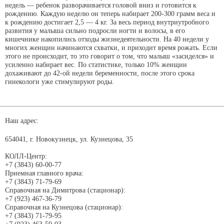
недель — ребенок разворачивается головой вниз и готовится к
рождению. Каждую неделю он теперь набирает 200-300 грамм веса и
к рождению достигает 2,5 — 4 кг. За весь период внутриутробного
развития у малыша сильно подросли ногти и волосы, в его
кишечнике накопились отходы жизнедеятельности. На 40 недели у
многих женщин начинаются схватки, и приходит время рожать. Если
этого не происходит, то это говорит о том, что малыш «засиделся» и
усиленно набирает вес. По статистике, только 10% женщин
дохаживают до 42-ой недели беременности, после этого срока
гинекологи уже стимулируют роды.
Наш адрес:
654041, г. Новокузнецк, ул. Кузнецова, 35
КОЛЛ-Центр:
+7 (3843) 60-00-77
Приемная главного врача:
+7 (3843) 71-79-69
Справочная на Димитрова (стационар):
+7 (923) 467-36-79
Справочная на Кузнецова (стационар):
+7 (3843) 71-79-95