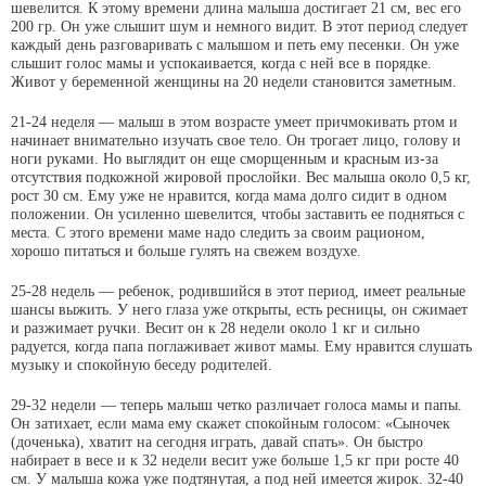
шевелится. К этому времени длина малыша достигает 21 см, вес его
200 гр. Он уже слышит шум и немного видит. В этот период следует
каждый день разговаривать с малышом и петь ему песенки. Он уже
слышит голос мамы и успокаивается, когда с ней все в порядке.
Живот у беременной женщины на 20 недели становится заметным.
21-24 неделя — малыш в этом возрасте умеет причмокивать ртом и
начинает внимательно изучать свое тело. Он трогает лицо, голову и
ноги руками. Но выглядит он еще сморщенным и красным из-за
отсутствия подкожной жировой прослойки. Вес малыша около 0,5 кг,
рост 30 см. Ему уже не нравится, когда мама долго сидит в одном
положении. Он усиленно шевелится, чтобы заставить ее подняться с
места. С этого времени маме надо следить за своим рационом,
хорошо питаться и больше гулять на свежем воздухе.
25-28 недель — ребенок, родившийся в этот период, имеет реальные
шансы выжить. У него глаза уже открыты, есть ресницы, он сжимает
и разжимает ручки. Весит он к 28 недели около 1 кг и сильно
радуется, когда папа поглаживает живот мамы. Ему нравится слушать
музыку и спокойную беседу родителей.
29-32 недели — теперь малыш четко различает голоса мамы и папы.
Он затихает, если мама ему скажет спокойным голосом: «Сыночек
(доченька), хватит на сегодня играть, давай спать». Он быстро
набирает в весе и к 32 недели весит уже больше 1,5 кг при росте 40
см. У малыша кожа уже подтянутая, а под ней имеется жирок. 32-40