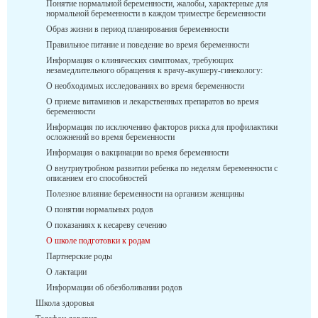
Понятие нормальной беременности, жалобы, характерные для
нормальной беременности в каждом триместре беременности
Образ жизни в период планирования беременности
Правильное питание и поведение во время беременности
Информация о клинических симптомах, требующих
незамедлительного обращения к врачу-акушеру-гинекологу:
О необходимых исследованиях во время беременности
О приеме витаминов и лекарственных препаратов во время
беременности
Информация по исключению факторов риска для профилактики
осложнений во время беременности
Информация о вакцинации во время беременности
О внутриутробном развитии ребенка по неделям беременности с
описанием его способностей
Полезное влияние беременности на организм женщины
О понятии нормальных родов
О показаниях к кесареву сечению
О школе подготовки к родам
Партнерские роды
О лактации
Информации об обезболивании родов
Школа здоровья