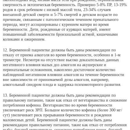
смертность и эктопическая беременность. Примерно 5-8% ПР, 13-19%
родов в срок ребенком с низкой массой тела, 23-34% случаев
внезапной детской смерти и 5-7% смертей в детском возрасте по
причинам, связанным с патологическим течением пренатального
периода, могут ассоциированы с курением матери во время
беременности. Дети, рожденные от курящих матерей, имеют
повышенный заболеваемости бронхиальной астмой, кишечными
коликами и ожирением.
12. Беременной пациентке должны быть даны рекомендации по
отказу от приема алкоголя во время беременности, особенно в 1-м
триместре. Несмотря на отсутствие высоко доказательных данных
негативного влияния малых доз алкоголя на акушерские и
перинатальные осложнения, накоплено достаточное количество
наблюдений негативном влиянии алкоголя на течение беременности
вне зависимости от принимаемой дозы алкоголя, например,
алкогольный синдром плода и задержка психомоторного развития.
13. Беременной пациентке должны быть даны рекомендации по
правильному питанию, такие как отказ от вегетарианства и снижение
потребления кофеина. Вегетарианство во время беременности
увеличивает риск ЗРП. Большое количество кофеина (более 300 мг/
сут) увеличивает риск прерывания беременности и рождения
маловесных детей. Беременной пациентке должны быть даны
рекомендации правильному питанию, такие как отказ от потребления
рыбы, богатой метилртутью, снижение потребления пищи, богатой