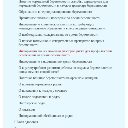
Понятие нормальной беременности, жалобы, характерные для
нормальной беременности в каждом триместре беременности
Образ жизни в период планирования беременности
Правильное питание и поведение во время беременности
Информация о клинических симптомах, требующих
незамедлительного обращения к врачу-акушеру-гинекологу:
О необходимых исследованиях во время беременности
О приеме витаминов и лекарственных препаратов во время
беременности
Информация по исключению факторов риска для профилактики
осложнений во время беременности
Информация о вакцинации во время беременности
О внутриутробном развитии ребенка по неделям беременности с
описанием его способностей
Полезное влияние беременности на организм женщины
О понятии нормальных родов
О показаниях к кесареву сечению
О школе подготовки к родам
Партнерские роды
О лактации
Информации об обезболивании родов
Школа здоровья