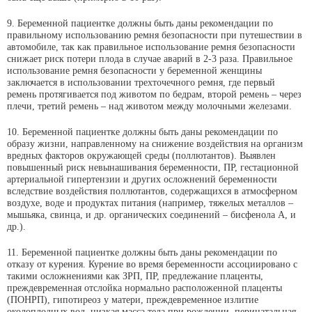
9. Беременной пациентке должны быть даны рекомендации по
правильному использованию ремня безопасности при путешествии в
автомобиле, так как правильное использование ремня безопасности
снижает риск потери плода в случае аварий в 2-3 раза. Правильное
использование ремня безопасности у беременной женщины
заключается в использовании трехточечного ремня, где первый
ремень протягивается под животом по бедрам, второй ремень – через
плечи, третий ремень – над животом между молочными железами.
10. Беременной пациентке должны быть даны рекомендации по
образу жизни, направленному на снижение воздействия на организм
вредных факторов окружающей среды (поллютантов). Выявлен
повышенный риск невынашивания беременности, ПР, гестационной
артериальной гипертензии и других осложнений беременности
вследствие воздействия поллютантов, содержащихся в атмосферном
воздухе, воде и продуктах питания (например, тяжелых металлов –
мышьяка, свинца, и др. органических соединений – бисфенола А, и
др.).
11. Беременной пациентке должны быть даны рекомендации по
отказу от курения. Курение во время беременности ассоциировано с
такими осложнениями как ЗРП, ПР, предлежание плаценты,
преждевременная отслойка нормально расположенной плаценты
(ПОНРП), гипотиреоз у матери, преждевременное излитие
околоплодных вод, низкая масса тела при рождении, перинатальная