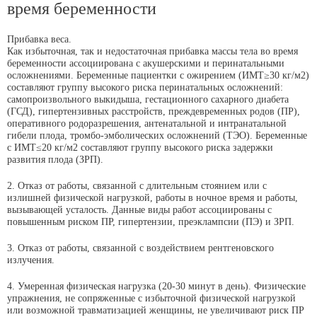
время беременности
Прибавка веса.
Как избыточная, так и недостаточная прибавка массы тела во время
беременности ассоциирована с акушерскими и перинатальными
осложнениями. Беременные пациентки с ожирением (ИМТ≥30 кг/м2)
составляют группу высокого риска перинатальных осложнений:
самопроизвольного выкидыша, гестационного сахарного диабета
(ГСД), гипертензивных расстройств, преждевременных родов (ПР),
оперативного родоразрешения, антенатальной и интранатальной
гибели плода, тромбо-эмболических осложнений (ТЭО). Беременные
с ИМТ≤20 кг/м2 составляют группу высокого риска задержки
развития плода (ЗРП).
2. Отказ от работы, связанной с длительным стоянием или с
излишней физической нагрузкой, работы в ночное время и работы,
вызывающей усталость. Данные виды работ ассоциированы с
повышенным риском ПР, гипертензии, преэклампсии (ПЭ) и ЗРП.
3. Отказ от работы, связанной с воздействием рентгеновского
излучения.
4. Умеренная физическая нагрузка (20-30 минут в день). Физические
упражнения, не сопряженные с избыточной физической нагрузкой
или возможной травматизацией женщины, не увеличивают риск ПР