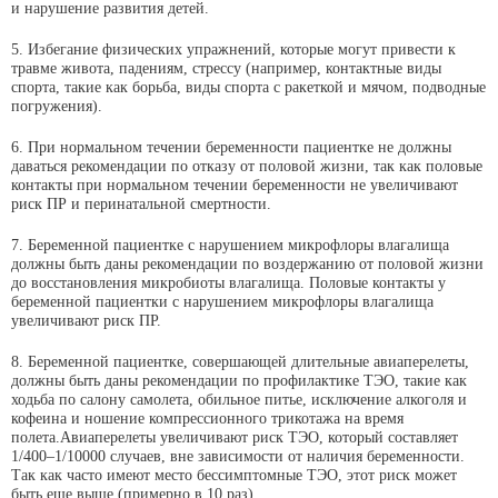
и нарушение развития детей.
5. Избегание физических упражнений, которые могут привести к
травме живота, падениям, стрессу (например, контактные виды
спорта, такие как борьба, виды спорта с ракеткой и мячом, подводные
погружения).
6. При нормальном течении беременности пациентке не должны
даваться рекомендации по отказу от половой жизни, так как половые
контакты при нормальном течении беременности не увеличивают
риск ПР и перинатальной смертности.
7. Беременной пациентке с нарушением микрофлоры влагалища
должны быть даны рекомендации по воздержанию от половой жизни
до восстановления микробиоты влагалища. Половые контакты у
беременной пациентки с нарушением микрофлоры влагалища
увеличивают риск ПР.
8. Беременной пациентке, совершающей длительные авиаперелеты,
должны быть даны рекомендации по профилактике ТЭО, такие как
ходьба по салону самолета, обильное питье, исключение алкоголя и
кофеина и ношение компрессионного трикотажа на время
полета.Авиаперелеты увеличивают риск ТЭО, который составляет
1/400–1/10000 случаев, вне зависимости от наличия беременности.
Так как часто имеют место бессимптомные ТЭО, этот риск может
быть еще выше (примерно в 10 раз).