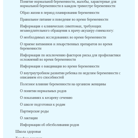
Понятие нормальной беременности, жалобы, характерные для
нормальной беременности в каждом триместре беременности
Образ жизни в период планирования беременности
Правильное питание и поведение во время беременности
Информация о клинических симптомах, требующих
незамедлительного обращения к врачу-акушеру-гинекологу:
О необходимых исследованиях во время беременности
О приеме витаминов и лекарственных препаратов во время
беременности
Информация по исключению факторов риска для профилактики
осложнений во время беременности
Информация о вакцинации во время беременности
О внутриутробном развитии ребенка по неделям беременности с
описанием его способностей
Полезное влияние беременности на организм женщины
О понятии нормальных родов
О показаниях к кесареву сечению
О школе подготовки к родам
Партнерские роды
О лактации
Информации об обезболивании родов
Школа здоровья