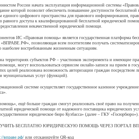
Минюстом России начата эксплуатация информационной системы «Правов
дание которой позволит обеспечить повышение доступности бесплатной
м единого цифрового пространства для правового информирования, пра
ю равного доступа к квалифицированной бесплатной юридической помощ
предоставления некачественной юридической помощи.
нентов ИС «Правовая помощь» является государственная платформа бе
«ВПРАВЕ.РФ», позволяющая всем посетителям получать систематизиро
 наиболее востребованным жизненным ситуациям.
а территориях субъектов РФ – участников эксперимента и имеющие пра
помощи, могут воспользоваться сервисом онлайн-записи на прием в гос
тих целей реализована возможность авторизации граждан посредством л
 и муниципальных услуг (функций).
ормационной системе осуществляет государственное казенное учреждение
са».
помощь», ещё больше граждан смогут реализовать своё право на получе
латной юридической помощи от надежного поставщика юридических услу
осударственное юридическое бюро Кузбасса» (далее – ГКУ «Госюрбюро»).
УЧИТЬ БЕСПЛАТНО ЮРИДИЧЕСКУЮ ПОМОЩЬ ЧЕРЕЗ ПОРТАЛ ВП
s://вправе.рф/
или отсканируйте QR-код