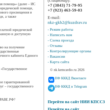
(стационар):
ая помощь» (далее – ИС
+7 (3843) 71-79-95
 юридической помощи,
+7 (923) 463-59-03
вового просвещения и
и, а также
E-mail:
nkz-gkb2@kuzdrav.ru
- Режим работы
сплатной юридической
ванную и доступную
- Написать нам
- Схема проезда
- Отзывы
во на получение
- Контролирующие органы
ударственные
ичного кабинета Единого
- Вакансии
- Карта сайта
 «Государственное
© nk.kemcardio.ru 2026
НФ КККД Вконтакте
ние гарантированной
г – государственного
НФ КККД в Telegram
РАВЕ.РФ?
Перейти на сайт НИИ КПССЗ
Перейти на сайт