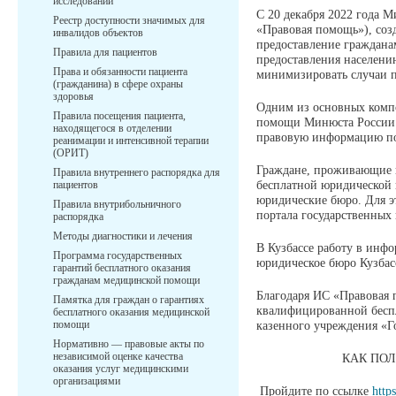
исследований
С 20 декабря 2022 года 
Реестр доступности значимых для
«Правовая помощь»), соз
инвалидов объектов
предоставление граждана
Правила для пациентов
предоставления населени
Права и обязанности пациента
минимизировать случаи 
(гражданина) в сфере охраны
здоровья
Одним из основных компо
Правила посещения пациента,
помощи Минюста России 
находящегося в отделении
правовую информацию по
реанимации и интенсивной терапии
(ОРИТ)
Граждане, проживающие н
Правила внутреннего распорядка для
пациентов
бесплатной юридической 
юридические бюро. Для э
Правила внутрибольничного
портала государственных
распорядка
Методы диагностики и лечения
В Кузбассе работу в инф
Программа государственных
юридическое бюро Кузбас
гарантий бесплатного оказания
гражданам медицинской помощи
Благодаря ИС «Правовая 
Памятка для граждан о гарантиях
квалифицированной бесп
бесплатного оказания медицинской
помощи
казенного учреждения «Г
Нормативно — правовые акты по
независимой оценке качества
КАК ПОЛ
оказания услуг медицинскими
организациями
Пройдите по ссылке
http