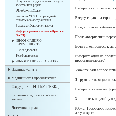
Получение государственных услуг в
электронной форме
Выберите свой регион, в
#ЧтобыЖитьДолго
Контакты УСЗН и учреждений
Вверху справа на страниц
социального обслуживания
Выдача амбулаторной карты
Вход в личный кабинет ос
Информационная система «Правовая
помощь»
После авторизации перех
ИНФОРМАЦИЯ О
БЕРЕМЕННОСТИ
Если вы относитесь к льг
Школа здоровья
Телефон доверия
Выберите один из предло
представительство).
ИНФОРМАЦИЯ ОБ АБОРТАХ
Платные услуги
Укажите ваш вопрос юрид
Медицинская профилактика
Загрузите имеющиеся док
Сотрудники НФ ГБУЗ "КККД"
Выберите желаемый форма
Страничка здорового образа
Запишитесь на удобную дл
жизни
Доступная среда
Юрист Госюрбюро Кузбасса
дату и время.