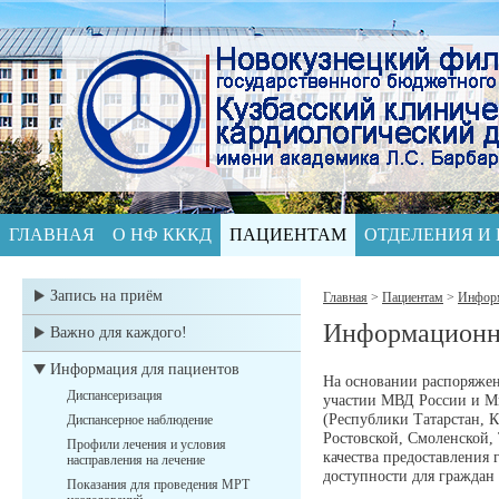
ГЛАВНАЯ
О НФ КККД
ПАЦИЕНТАМ
ОТДЕЛЕНИЯ И
Запись на приём
Главная
>
Пациентам
>
Информ
Информационна
Важно для каждого!
Информация для пациентов
На основании распоряжен
Диспансеризация
участии МВД России и Ми
(Республики Татарстан, К
Диспансерное наблюдение
Ростовской, Смоленской,
Профили лечения и условия
качества предоставления
насправления на лечение
доступности для граждан
Показания для проведения МРТ