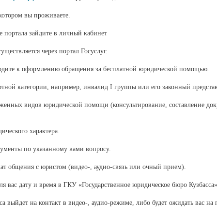
 котором вы проживаете.
е портала зайдите в личный кабинет
уществляется через портал Госуслуг.
одите к оформлению обращения за бесплатной юридической помощью.
отной категории, например, инвалид I группы или его законный представ
женных видов юридической помощи (консультирование, составление док
ического характера.
ументы по указанному вами вопросу.
т общения с юристом (видео-, аудио-связь или очный прием).
я вас дату и время в ГКУ «Государственное юридическое бюро Кузбасса»
 выйдет на контакт в видео-, аудио-режиме, либо будет ожидать вас на