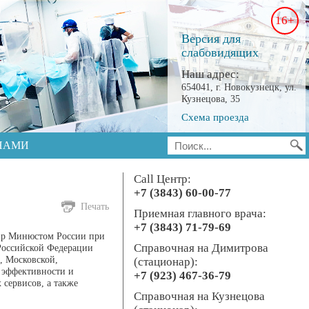
16+
Версия для
слабовидящих
Наш адрес:
654041, г. Новокузнецк, ул.
Кузнецова, 35
Схема проезда
 НАМИ
Call Центр:
+7 (3843) 60-00-77
Печать
Приемная главного врача:
+7 (3843) 71-79-69
0-р Минюстом России при
Справочная на Димитрова
Российской Федерации
й, Московской,
(стационар):
 эффективности и
+7 (923) 467-36-79
сервисов, а также
Справочная на Кузнецова