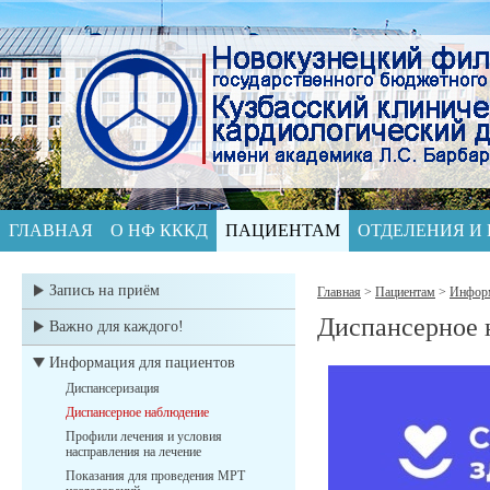
ГЛАВНАЯ
О НФ КККД
ПАЦИЕНТАМ
ОТДЕЛЕНИЯ И
Запись на приём
Главная
>
Пациентам
>
Информ
Диспансерное 
Важно для каждого!
Информация для пациентов
Диспансеризация
Диспансерное наблюдение
Профили лечения и условия
насправления на лечение
Показания для проведения МРТ