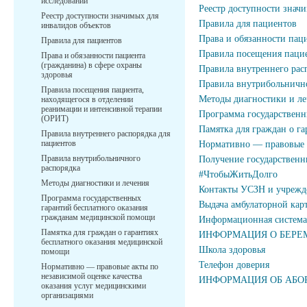
исследований
Реестр доступности знач
Реестр доступности значимых для
Правила для пациентов
инвалидов объектов
Права и обязанности паци
Правила для пациентов
Правила посещения пацие
Права и обязанности пациента
(гражданина) в сфере охраны
Правила внутреннего рас
здоровья
Правила внутрибольнично
Правила посещения пациента,
Методы диагностики и ле
находящегося в отделении
реанимации и интенсивной терапии
Программа государственн
(ОРИТ)
Памятка для граждан о г
Правила внутреннего распорядка для
пациентов
Нормативно — правовые а
Правила внутрибольничного
Получение государственн
распорядка
#ЧтобыЖитьДолго
Методы диагностики и лечения
Контакты УСЗН и учрежд
Программа государственных
Выдача амбулаторной кар
гарантий бесплатного оказания
гражданам медицинской помощи
Информационная система
Памятка для граждан о гарантиях
ИНФОРМАЦИЯ О БЕРЕ
бесплатного оказания медицинской
Школа здоровья
помощи
Телефон доверия
Нормативно — правовые акты по
независимой оценке качества
ИНФОРМАЦИЯ ОБ АБО
оказания услуг медицинскими
организациями