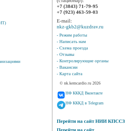
(стационар):
+7 (3843) 71-79-95
+7 (923) 463-59-03
E-mail:
РИТ)
nkz-gkb2@kuzdrav.ru
- Режим работы
- Написать нам
- Схема проезда
- Отзывы
- Контролирующие органы
ганизациями
- Вакансии
- Карта сайта
© nk.kemcardio.ru 2026
НФ КККД Вконтакте
НФ КККД в Telegram
Перейти на сайт НИИ КПССЗ
Перейти на сайт