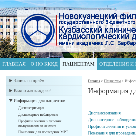
ГЛАВНАЯ
О НФ КККД
ПАЦИЕНТАМ
ОТДЕЛЕНИЯ И
Запись на приём
Главная
>
Пациентам
>
Информ
Информация дл
Важно для каждого!
Информация для пациентов
Диспансеризация
Диспансеризация
Диспансерное наблюдение
Диспансерное наблюдени
Профили лечения и условия
насправления на лечение
Профили лечения и услов
Показания для проведения МРТ
Показания для проведен