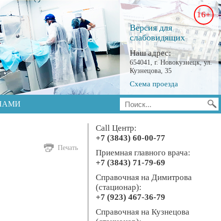
16+
Версия для
слабовидящих
Наш адрес:
654041, г. Новокузнецк, ул.
Кузнецова, 35
Схема проезда
 НАМИ
Call Центр:
+7 (3843) 60-00-77
Печать
Приемная главного врача:
+7 (3843) 71-79-69
Справочная на Димитрова
(стационар):
+7 (923) 467-36-79
Справочная на Кузнецова