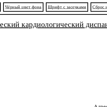
Чёрный цвет фона
Шрифт с засечками
Сброс 
ский кардиологический диспан
Адрес