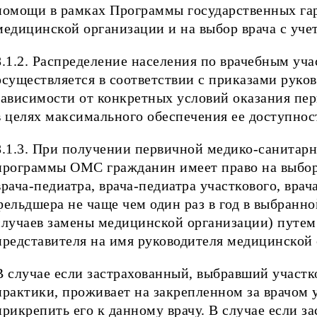
помощи в рамках Программы государственных гар
медицинской организации и на выбор врача с учет
8.1.2. Распределение населения по врачебным уч
осуществляется в соответствии с приказами руко
зависимости от конкретных условий оказания п
в целях максимального обеспечения ее доступнос
8.1.3. При получении первичной медико-санитар
программы ОМС гражданин имеет право на выбор в
врача-педиатра, врача-педиатра участкового, вра
фельдшера не чаще чем один раз в год в выбранн
случаев замены медицинской организации) путем 
представителя на имя руководителя медицинской
В случае если застрахованный, выбравший участко
практики, проживает на закрепленном за врачом 
прикрепить его к данному врачу. В случае если з