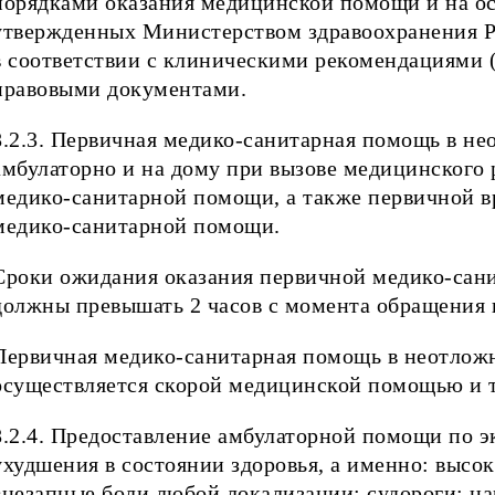
порядками оказания медицинской помощи и на о
утвержденных Министерством здравоохранения Ро
в соответствии с клиническими рекомендациями 
правовыми документами.
8.2.3. Первичная медико-санитарная помощь в н
амбулаторно и на дому при вызове медицинского 
медико-санитарной помощи, а также первичной в
медико-санитарной помощи.
Сроки ожидания оказания первичной медико-сан
должны превышать 2 часов с момента обращения
Первичная медико-санитарная помощь в неотлож
осуществляется скорой медицинской помощью и 
8.2.4. Предоставление амбулаторной помощи по 
ухудшения в состоянии здоровья, а именно: высок
внезапные боли любой локализации; судороги; на