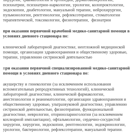
психиатрии, психиатрии-наркологии, урологии, колопроктологии,
эндоскопии, диабетологии, мануальной терапии, нейрохирургии,
пульмонологии, рентгенологии, рефлексотерапии, стоматологии
терапевтической, токсикологии, физиотерапии, физиатрии
при оказании
первичной
врачебной
медико-санитарной помощи в
условиях
дневного
стационара по:
клинической лабораторной диагностике, неотложной медицинской
помощи, организации здравоохранения и общественному здоровью,
терапии, управлению сестринской деятельностью
п
ри оказании первичной
специализированной
медико-санитарной
помощи в условиях дневного
стационара по:
акушерству и гинекологии (за исключением использования
вспомогательных репродуктивных технологий), клинической
лабораторной диагностике, клинической фармакологии,
анестезиологии и реаниматологии, организации здравоохранения и
общественному здоровью, ультразвуковой диагностике, управлению
сестринской деятельностью, физиотерапии, функциональной
диагностике, неврологии, оториноларингологии (за исключением
кохлеарной имплантации), офтальмологии, сердечно-сосудистой
хирургии, хирургии, эндоскопии, рентгенологии, эндокринологии,
урологии, бактериологии, рефлексотерапии, мануальной терапии.