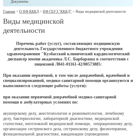
Документы
Главная
>
О НФ КККД
>
НФ ГБУЗ "КККД"
>
Виды медицинской деятельности
Виды медицинской
деятельности
Перечень работ (услуг), составляющих медицинскую
деятельность
Государственного бюджетного учреждения
здравоохранения "Кузбасский клинический кардиологический
диспансер имени академика Л.С. Барбараша в соответствии с
лицензией Л041-01161-42/00573885
:
При оказании первичной, в том числе доврачебной, врачебной и
специализированной, медико-санитарной помощи организуются и
выполняются следующие работы (услуги):
при оказании
первичной
доврачебной
медико-санитарной
помощи в
амбулаторных
условиях по:
акушерскому делу, анестезиологии и реаниматологии, лечебному
делу, бактериологии, лабораторной диагностике, медицинской
статистике, неотложной медицинской помощи, операционному делу,
организации сестринского дела, сестринскому делу, физиотерапии,
функциональной диагностике, вакцинации (проведению