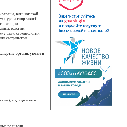
диологии, клинической
ультуре и спортивной
рганизации
еаниматологии,
ому делу, стоматологии
нию сестринской
спертиз организуются и
еским), медицинским
.
ные родители,