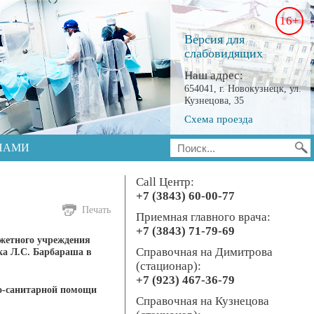
16+
Версия для
слабовидящих
Наш адрес:
654041, г. Новокузнецк, ул.
Кузнецова, 35
Схема проезда
 НАМИ
Call Центр:
+7 (3843) 60-00-77
Печать
Приемная главного врача:
+7 (3843) 71-79-69
джетного учреждения
Справочная на Димитрова
ка Л.С. Барбараша в
(стационар):
+7 (923) 467-36-79
ко-санитарной помощи
Справочная на Кузнецова