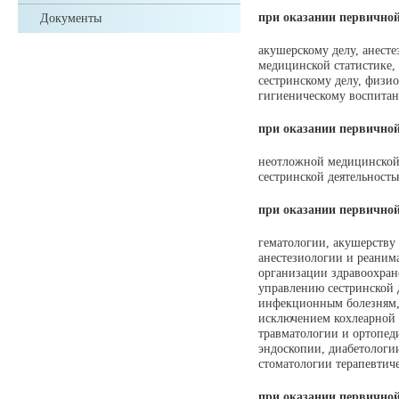
при оказании
первично
Документы
акушерскому делу, анесте
медицинской статистике,
сестринскому делу, физи
гигиеническому воспитан
при оказании
первичной
неотложной медицинской
сестринской деятельност
при оказании
первичной
гематологии, акушерству
анестезиологии и реаним
организации здравоохран
управлению сестринской 
инфекционным болезням, 
исключением кохлеарной 
травматологии и ортопед
эндоскопии, диабетологи
стоматологии терапевтич
при оказании
первично