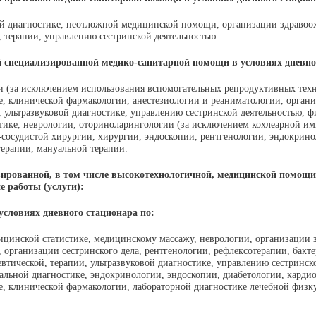
й диагностике, неотложной медицинской помощи, организации здравоо
 терапии, управлению сестринской деятельностью
й
специализированной
медико-санитарной помощи в условиях дневно
и (за исключением использования вспомогательных репродуктивных тех
е, клинической фармакологии, анестезиологии и реаниматологии, орган
 ультразвуковой диагностике, управлению сестринской деятельностью, ф
ике, неврологии, оториноларингологии (за исключением кохлеарной им
-сосудистой хирургии, хирургии, эндоскопии, рентгенологии, эндокрино
терапии, мануальной терапии.
ированной, в том числе высокотехнологичной, медицинской помощи
 работы (услуги):
словиях дневного стационара по:
ицинской статистике, медицинскому массажу, неврологии, организации 
 организации сестринского дела, рентгенологии, рефлексотерапии, бакт
евтической, терапии, ультразвуковой диагностике, управлению сестринск
льной диагностике, эндокринологии, эндоскопии, диабетологии, карди
е, клинической фармакологии, лабораторной диагностике лечебной физк