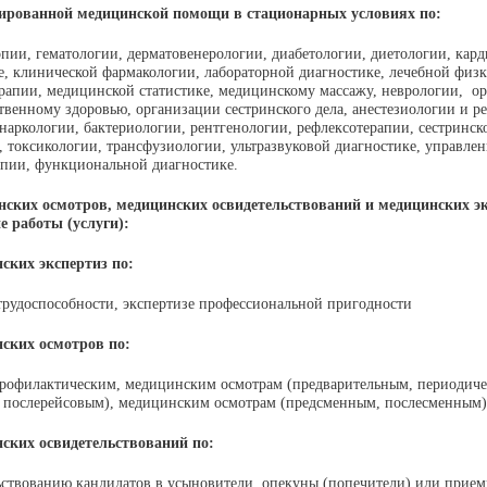
зированной медицинской помощи в стационарных условиях по:
пии, гематологии, дерматовенерологии, диабетологии, диетологии, кар
е, клинической фармакологии, лабораторной диагностике, лечебной физк
рапии, медицинской статистике, медицинскому массажу, неврологии, о
твенному здоровью, организации сестринского дела, анестезиологии и р
наркологии, бактериологии, рентгенологии, рефлексотерапии, сестринск
, токсикологии, трансфузиологии, ультразвуковой диагностике, управле
апии, функциональной диагностике.
ских осмотров, медицинских освидетельствований и медицинских эк
 работы (услуги):
нских
экспертиз
по:
трудоспособности, экспертизе профессиональной пригодности
нских
осмотров
по:
рофилактическим, медицинским осмотрам (предварительным, периодич
 послерейсовым), медицинским осмотрам (предсменным, послесменным)
нских
освидетельствований по:
ствованию кандидатов в усыновители, опекуны (попечители) или прием