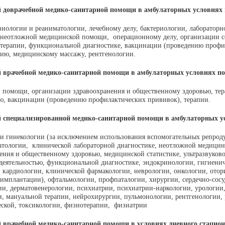
й
доврачебной
медико-санитарной помощи в
амбулаторных
условиях 
зиологии и реаниматологии, лечебному делу, бактериологии, лабораторн
 неотложной медицинской помощи, операционному делу, организации се
отерапии, функциональной диагностике, вакцинации (проведению профи
ию, медицинскому массажу, рентгенологии.
 врачебной
медико-санитарной помощи в
амбулаторных
условиях по
 помощи, организации здравоохранения и общественному здоровью, те
ью, вакцинации (проведению профилактических прививок), терапии.
 специализированной
медико-санитарной помощи в
амбулаторных
у
 и гинекологии (за исключением использования вспомогательных репрод
атологии, клинической лабораторной диагностике, неотложной медици
ения и общественному здоровью, медицинской статистике, ультразвуково
деятельностью, функциональной диагностике, эндокринологии, гигиени
кардиологии, клинической фармакологии, неврологии, онкологии, отор
имплантации), офтальмологии, профпаталогии, хирургии, сердечно-сосу
ии, дерматовенерологии, психиатрии, психиатрии-наркологии, урологии
и, мануальной терапии, нейрохирургии, пульмонологии, рентгенологии,
еской, токсикологии, физиотерапии, физиатрии
й
врачебной
медико-санитарной помощи в условиях
дневного
стацион