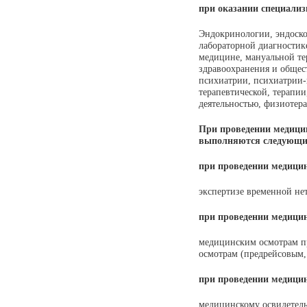
при оказании специали
Эндокринологии, эндоско
лабораторной диагностик
медицине, мануальной те
здравоохранения и общес
психиатрии, психиатрии-
терапевтической, терапии
деятельностью, физиотер
При проведении медицин
выполняются следующие
при проведении медици
экспертизе временной не
при проведении медици
медицинским осмотрам п
осмотрам (предрейсовым,
при проведении медици
медицинскому освидетель