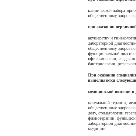
клинической лабораторно
общественному здоровью,
п
ри оказании первично
акушерству и гинекологи
лабораторной диагностик
общественному здоровью,
функциональной диагност
офтальмологии, сердечно
бактериологии, рефлексо
При оказании специализ
выполняются следующие
медицинской помощи в у
мануальной терапии, мед
общественному здоровью,
делу, стоматологии терап
физиотерапии, функциона
лабораторной диагностик
медицине.