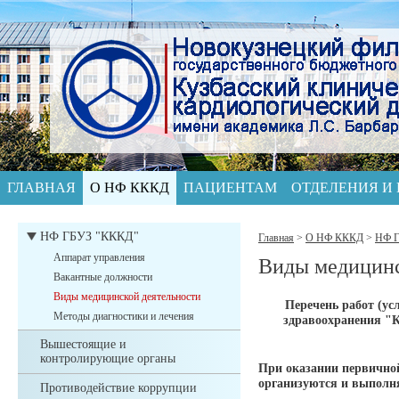
ГЛАВНАЯ
О НФ КККД
ПАЦИЕНТАМ
ОТДЕЛЕНИЯ И
НФ ГБУЗ "КККД"
Главная
>
О НФ КККД
>
НФ 
Аппарат управления
Виды медицинс
Вакантные должности
Виды медицинской деятельности
Перечень работ (ус
Методы диагностики и лечения
здравоохранения "К
Вышестоящие и
контролирующие органы
При оказании первичной
организуются и выполн
Противодействие коррупции