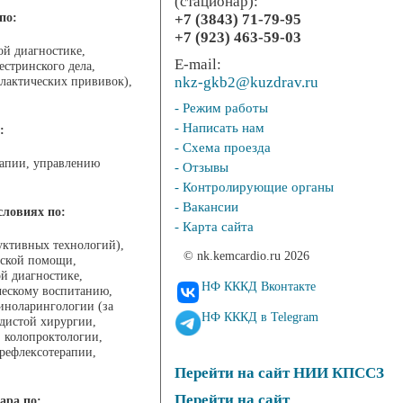
(стационар):
по:
+7 (3843) 71-79-95
+7 (923) 463-59-03
ой диагностике,
E-mail:
стринского дела,
nkz-gkb2@kuzdrav.ru
лактических прививок),
- Режим работы
- Написать нам
:
- Схема проезда
рапии, управлению
- Отзывы
- Контролирующие органы
- Вакансии
словиях по:
- Карта сайта
уктивных технологий),
© nk.kemcardio.ru 2026
нской помощи,
й диагностике,
НФ КККД Вконтакте
ческому воспитанию,
иноларингологии (за
НФ КККД в Telegram
дистой хирургии,
, колопроктологии,
 рефлексотерапии,
Перейти на сайт НИИ КПССЗ
Перейти на сайт
ара по: