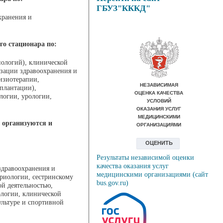
ГБУЗ"КККД"
хранения и
го
стационара по:
нологий), клинической
изации здравоохранения и
изиотерапии,
плантации),
логии, урологии,
 организуются и
Результаты независимой оценки
качества оказания услуг
здравоохранения и
медицинскими организациями (сайт
ериологии, сестринскому
bus.gov.ru)
ой деятельностью,
ологии, клинической
ультуре и спортивной